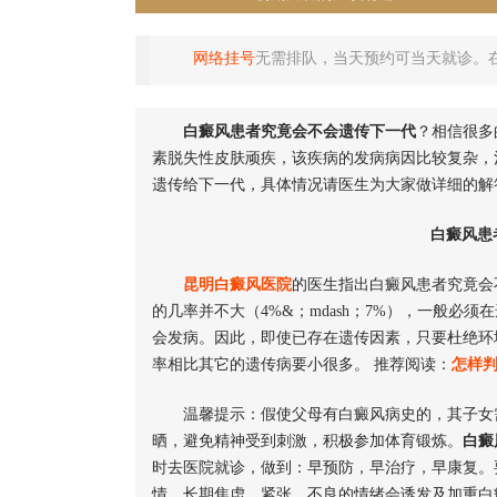
网络挂号
无需排队，当天预约可当天就诊。
白癜风患者究竟会不会遗传下一代
？相信很多
素脱失性皮肤顽疾，该疾病的发病病因比较复杂，
遗传给下一代，具体情况请医生为大家做详细的解
白癜风患
昆明白癜风医院
的医生指出白癜风患者究竟会
的几率并不大（4%&；mdash；7%），一般必
会发病。因此，即使已存在遗传因素，只要杜绝环
率相比其它的遗传病要小很多。 推荐阅读：
怎样
温馨提示：假使父母有白癜风病史的，其子女需
晒，避免精神受到刺激，积极参加体育锻炼。
白癜
时去医院就诊，做到：早预防，早治疗，早康复。
情。长期焦虑、紧张、不良的情绪会诱发及加重白