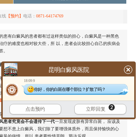
在线
【预约】
电话：
0871-64174769
的患有白癜风的患者都有过这样类似的担心，白癜风是一种黑色
治疗的难度也相对较大些，所 以，患者会比较担心自己的疾病会
答。
者究竟会不会遗传下一代
昆明白癜风医院
不会遗传下一代的问题：白癜风与遗传有一定的关系，但是遗传
18:09:9
须在遗传因素和环境因素（生活方式、精神状态灯）都 具备的条件才
你好，你的白斑在哪个部位？扩散了吗？
境因素的影响，也可控制发病。所以，白癜风遗传给下一代的机
判断是否患上了白癜风
点击预约
立即回复
要多加注意环境因素的影响，应该做到生活有规律，避免暴
风患者究竟会不会遗传下一代
一旦发现皮肤有异常白斑， 应该及
要想不患上白癜风，我们除了要增强体质外，而且保持愉快的心
癜风的病情，所以 患者要性情开朗、豁达乐观。