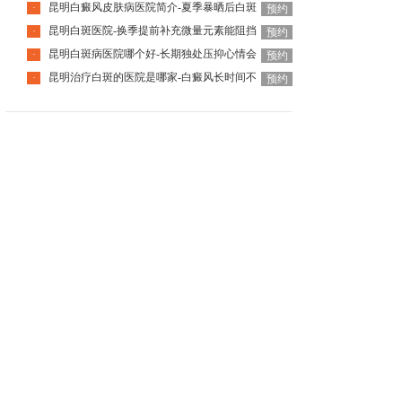
昆明白癜风皮肤病医院简介-夏季暴晒后白斑
·
预约
昆明白斑医院-换季提前补充微量元素能阻挡
·
预约
昆明白斑病医院哪个好-长期独处压抑心情会
·
预约
昆明治疗白斑的医院是哪家-白癜风长时间不
·
预约