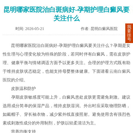
昆明哪家医院治白斑病好-孕期护理白癜风要
关注什么
我
时间: 2026-05-21
作者: 昆明白癜风医院
要
挂
号
昆明哪家医院治白斑病好-孕期护理白癜风要关注什么？孕期是女
性生理与心理变化较为特殊的阶段，若同时伴有白癜风，需在皮肤护
理、健康平衡与情绪调适方面予以更多关注。合理的护理方式既有助
于维持皮肤状态稳定，也能支持母婴整体健康。下面请看
云南白癜风
医院
的介绍。
皮肤温和防护
孕期皮肤敏感度可能上升，白癜风患处皮肤更需避免刺激。建议
选用成分简单的保湿产品，维持皮肤湿润。外出时应采取物理防晒，
如戴帽子、穿长袖衣物，减少紫外线直接照射。避免使用含有强烈色
素或刺激性成分的外用制剂，护肤以轻柔清洁为主。
营养均衡支持