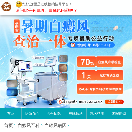
您好,这里是在线预约挂号平台！
昆明白癜风医院
请问你是有白斑、白癜风问题吗？
首页
医院简介
医生团队
在线预约
就医指南
来院路线
首页
>
白癜风百科
>
白癜风病因
>