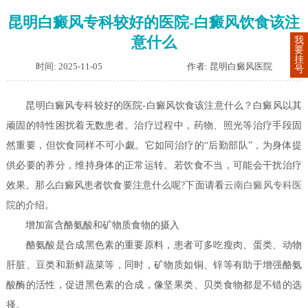
昆明白癜风专科较好的医院-白癜风饮食该注
意什么
我
要
挂
时间: 2025-11-05
作者: 昆明白癜风医院
号
昆明白癜风专科较好的医院-白癜风饮食该注意什么？白癜风以其
顽固的特性困扰着无数患者。治疗过程中，药物、照光等治疗手段固
然重要，但饮食同样不可小觑。它如同治疗的“后勤部队”，为身体提
供必要的养分，维持身体的正常运转。若饮食不当，可能会干扰治疗
效果。那么白癜风患者饮食要注意什么呢?下面请看
云南白癜风专科医
院
的介绍。
增加富含酪氨酸和矿物质食物的摄入
酪氨酸是合成黑色素的重要原料，患者可多吃瘦肉、蛋类、动物
肝脏、豆类和新鲜蔬菜等，同时，矿物质如铜、锌等有助于增强酪氨
酸酶的活性，促进黑色素的合成，像坚果类、贝类食物都是不错的选
择。