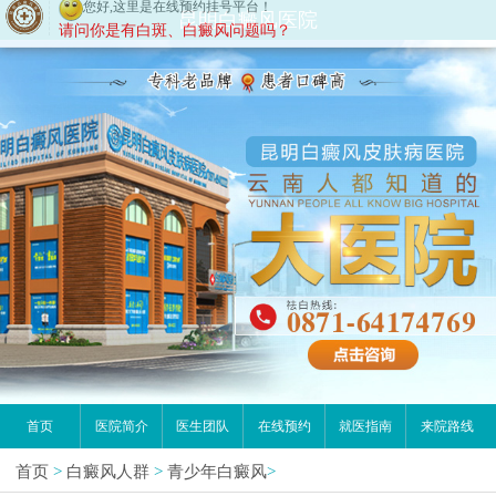
您好,这里是在线预约挂号平台！
昆明白癜风医院
请问你是有白斑、白癜风问题吗？
首页
医院简介
医生团队
在线预约
就医指南
来院路线
首页
>
白癜风人群
>
青少年白癜风
>