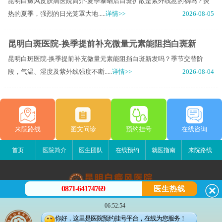
昆明白癜风皮肤病医院简介-夏季暴晒后白斑扩散是紫外线惹的祸吗？炎
热的夏季，强烈的日光笼罩大地.....
详情>>
2026-08-05
昆明白斑医院-换季提前补充微量元素能阻挡白斑新
昆明白斑医院-换季提前补充微量元素能阻挡白斑新发吗？季节交替阶
段，气温、湿度及紫外线强度不断.....
详情>>
2026-08-04
来院路线
图文问诊
预约挂号
在线咨询
首页
医院简介
医生团队
在线预约
就医指南
来院路线
0871-64174769
医生热线
昆明白癜风医院
06:52:54
昆明市五华区护国路2号
你好，这里是医院预约挂号平台，在线为您服务！
版权所有：昆明白癜风医院