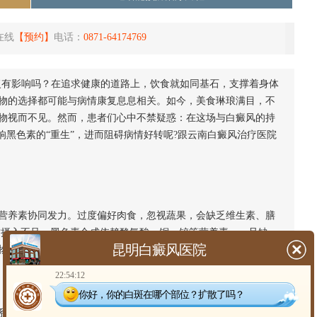
在线
【预约】
电话：
0871-64174769
复有影响吗？在追求健康的道路上，饮食就如同基石，支撑着身体
物的选择都可能与病情康复息息相关。如今，美食琳琅满目，不
物视而不见。然而，患者们心中不禁疑惑：在这场与白癜风的持
响黑色素的“重生”，进而阻碍病情好转呢?跟云南白癜风治疗医院
养素协同发力。过度偏好肉食，忽视蔬果，会缺乏维生素、膳
质摄入不足。黑色素合成依赖酪氨酸、铜、锌等营养素，一旦缺
昆明白癜风医院
物合理搭配，才能为康复提供充足“弹药”。
22:54:12
你好，你的白斑在哪个部位？扩散了吗？
系统如同守护健康的卫士，本应抵御疾病、助力白斑修复。可偏食