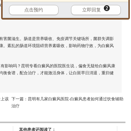
对抗白斑。易感冒、感染，炎症频发，进一步干扰黑色素生成，
点击预约
立即回复
害菌滋生。肠道是营养吸收、免疫调节关键场所，菌群失调影
康。紊乱的肠道环境阻碍营养素吸收，影响药物疗效，为白癜风
有影响吗？昆明专看白癜风的医院医生说，偏食无疑给白癜风康
均衡食谱，配合治疗，才能激活身体，让白斑早日消退，重归健
食上该
下一篇：
昆明有几家白癜风医院-白癜风患者如何通过饮食辅助
治疗
其他患者还阅读了：