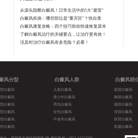
从源头阻断白癜风！日常生活中的5大“避雷”
白癜风疾病：哪些部位是“重灾区”？快自查
白癜风康复攻略：四个技巧助你快速恢复原本
了解白癜风治疗的关键要点，让治疗更有效！
没及时治疗白癜风有多危险？必看！
癜风分型
白癜风人群
白癜风部
型白癜风
儿童白癜风
面部白癜风
型白癜风
青少年白癜风
胸部白癜风
型白癜风
男性白癜风
颈部白癜风
型白癜风
女性白癜风
背部白癜风
型白癜风
中老年白癜风
双臂白癜风
性白癜风
双腿白癜风