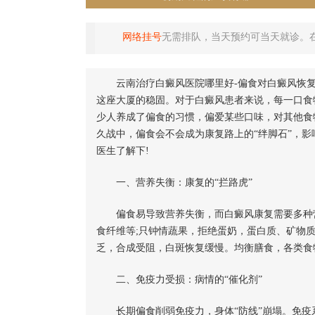
网络挂号
无需排队，当天预约可当天就诊。
云南治疗白癜风医院哪里好-偏食对白癜风恢
这座大厦的稳固。对于白癜风患者来说，每一口食
少人养成了偏食的习惯，偏爱某些口味，对其他食
久战中，偏食会不会成为康复路上的“绊脚石”，影
医生了解下!
一、营养失衡：康复的“拦路虎”
偏食易导致营养失衡，而白癜风康复需要多种营
食纤维等;只钟情蔬果，拒绝蛋奶，蛋白质、矿物
乏，合成受阻，白斑恢复缓慢。均衡膳食，各类食
二、免疫力受损：病情的“催化剂”
长期偏食削弱免疫力，身体“防线”崩塌。免疫