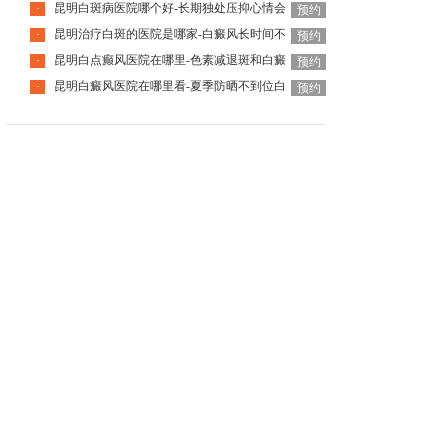
昆明白斑病医院哪个好-长期独处压抑心情会
·
预约
昆明治疗白斑的医院是哪家-白癜风长时间不
·
预约
昆明白点癫风医院在哪里-色素减退斑和白癜
·
预约
昆明白癜风医院在哪里看-夏季防晒不到位白
·
预约