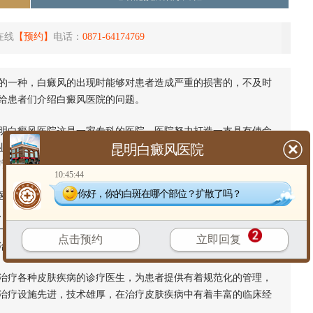
在线
【预约】
电话：
0871-64174769
一种，白癜风的出现时能够对患者造成严重的损害的，不及时
给患者们介绍白癜风医院的问题。
白癜风医院这是一家专科的医院，医院努力打造一支具有使命
昆明白癜风医院
业、个性化的治疗方案，而且医院还有着一支从事多年皮肤科临
疗环境。
10:45:44
你好，你的白斑在哪个部位？扩散了吗？
医学及细胞治疗解决黑色素缺失的一种治疗技术，包括机体免疫疗
、经络工程等科学为一体。“细胞复色疗法”的创立，打破了传统白
一点、立足不稳的弊端。而细胞复色疗法运用中医核心诊疗理
点击预约
立即回复
治疗治标不治本、治后易复发的难关。
疗各种皮肤疾病的诊疗医生，为患者提供有着规范化的管理，
治疗设施先进，技术雄厚，在治疗皮肤疾病中有着丰富的临床经