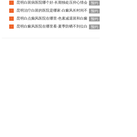
昆明白斑病医院哪个好-长期独处压抑心情会
·
预约
昆明治疗白斑的医院是哪家-白癜风长时间不
·
预约
昆明白点癫风医院在哪里-色素减退斑和白癜
·
预约
昆明白癜风医院在哪里看-夏季防晒不到位白
·
预约