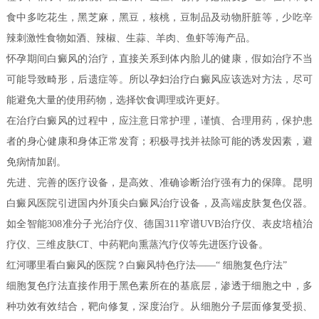
食中多吃花生，黑芝麻，黑豆，核桃，豆制品及动物肝脏等，少吃辛
辣刺激性食物如酒、辣椒、生蒜、羊肉、鱼虾等海产品。
怀孕期间白癜风的治疗，直接关系到体内胎儿的健康，假如治疗不当
可能导致畸形，后遗症等。所以孕妇治疗白癜风应该选对方法，尽可
能避免大量的使用药物，选择饮食调理或许更好。
在治疗白癜风的过程中，应注意日常护理，谨慎、合理用药，保护患
者的身心健康和身体正常发育；积极寻找并祛除可能的诱发因素，避
免病情加剧。
先进、完善的医疗设备，是高效、准确诊断治疗强有力的保障。昆明
白癜风医院引进国内外顶尖白癜风治疗设备，及高端皮肤复色仪器。
如全智能308准分子光治疗仪、德国311窄谱UVB治疗仪、表皮培植治
疗仪、三维皮肤CT、中药靶向熏蒸汽疗仪等先进医疗设备。
红河哪里看白癜风的医院？白癜风特色疗法——“ 细胞复色疗法”
细胞复色疗法直接作用于黑色素所在的基底层，渗透于细胞之中，多
种功效有效结合，靶向修复，深度治疗。从细胞分子层面修复受损、