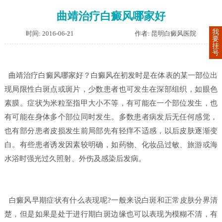
曲靖治疗白癜风哪家好
我
时间: 2016-06-21
作者: 昆明白癜风医院
要
挂
号
曲靖治疗白癜风哪家好？
白癜风在初发时是在体表的某一部位出
现局限性白斑点或斑片，少数患者也可发生在深部组织，如眼色
素膜。症状为米粒至指甲大小不等，有可能在一个部位发生，也
有可能在身体多个部位同时发生。多数患者病发后无任何感觉，
也有部分患者皮损发生前局部先有轻痒不适感，以后皮肤逐渐变
白。有些患者诱发因素较明确，如药物、化妆品过敏、旅游或海
水浴时强光过久照射、外伤及感染后发病。
白癜风早期症状有什么表现呢?一般来说白斑和正常皮肤分界清
楚，但是如果是处于进行期白斑边缘也可以表现为模糊不清，有